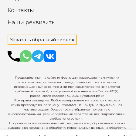
Контакты
Наши реквизиты
Заказать обратный звонок
Представленная на сайте информация, касающаяся
технических
характеристик, наличия на
складе,
стоимости товаров, носит
информационный
характер и ни при каких условиях не
является
публичной
офертой, определяемой положениями
Статьи 437(2)
Гражданского
кодекса РФ.
2026 Руфимаст.рф ®.
Все права защищены. Любое
копирование материалов с нашего
сайта
преследуется по закону.
РУФИМАСТ® - битумно-
эмульсионная
мастика создает бесшовное
мембранное
покрытие с
высок
оэластичными
резиноподобными свойствами для гидроизоляции
любых конструкций.
Продолжая
использовать наш сайт, вы даете своё добровольное и ясно
выраженное
согласие
на обра
ботку
персональных данных, на обработку
файлов Cookies и других пользовательских данных, в соответствии