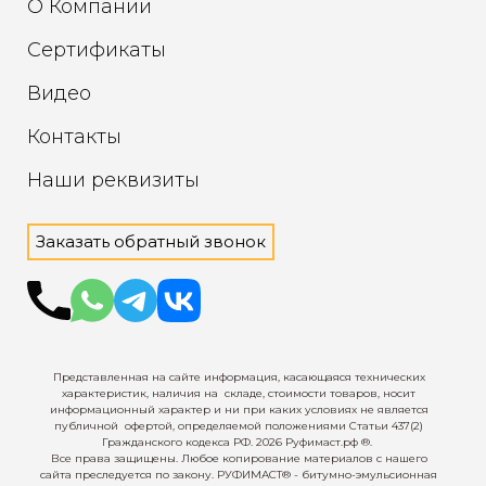
О Компании
Сертификаты
Видео
Контакты
Наши реквизиты
Заказать обратный звонок
Представленная на сайте информация, касающаяся
технических
характеристик, наличия на
складе,
стоимости товаров, носит
информационный
характер и ни при каких условиях не
является
публичной
офертой, определяемой положениями
Статьи 437(2)
Гражданского
кодекса РФ.
2026 Руфимаст.рф ®.
Все права защищены. Любое
копирование материалов с нашего
сайта
преследуется по закону.
РУФИМАСТ® - битумно-
эмульсионная